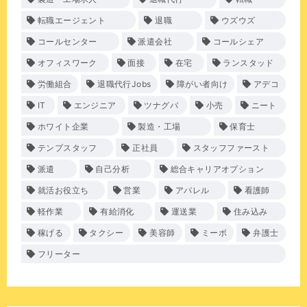
転職エージェント
退職
ウズウズ
コールセンター
派遣会社
コールシェア
オフィスワーク
面接
在宅
ランスタッド
労働組合
退職代行Jobs
障がい者向け
アデコ
IT
エンジニア
ツナグバ
小売
ニート
ホワイト企業
製造・工場
保育士
テンプスタッフ
正社員
スタッフファースト
派遣
自己分析
総合キャリアオプション
就活お役立ち
営業
アパレル
看護師
軽作業
有給消化
運送業
住み込み
稼げる
タクシー
美容師
ミーボ
弁護士
フリーター