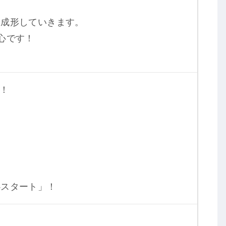
し成形していきます。
心です！
！
！
心スタート」！