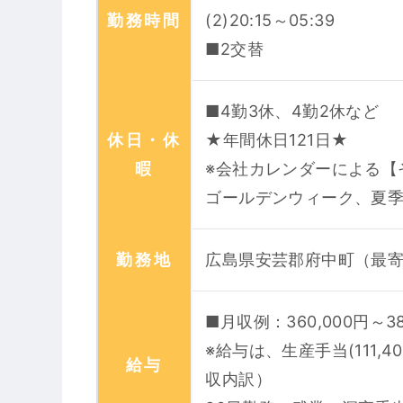
勤務時間
(2)20:15～05:39
■2交替
■4勤3休、4勤2休など
休日・休
★年間休日121日★
暇
※会社カレンダーによる【
ゴールデンウィーク、夏
勤務地
広島県安芸郡府中町（最
■月収例：360,000円～38
※給与は、生産手当(111,4
給与
収内訳）