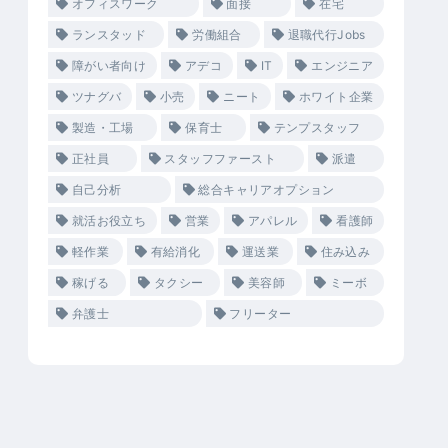
オフィスワーク
面接
在宅
ランスタッド
労働組合
退職代行Jobs
障がい者向け
アデコ
IT
エンジニア
ツナグバ
小売
ニート
ホワイト企業
製造・工場
保育士
テンプスタッフ
正社員
スタッフファースト
派遣
自己分析
総合キャリアオプション
就活お役立ち
営業
アパレル
看護師
軽作業
有給消化
運送業
住み込み
稼げる
タクシー
美容師
ミーボ
弁護士
フリーター