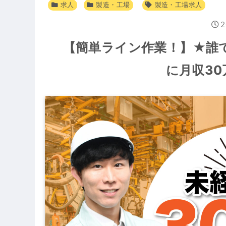
求人
製造・工場
製造・工場求人
2
【簡単ライン作業！】★誰
に月収3