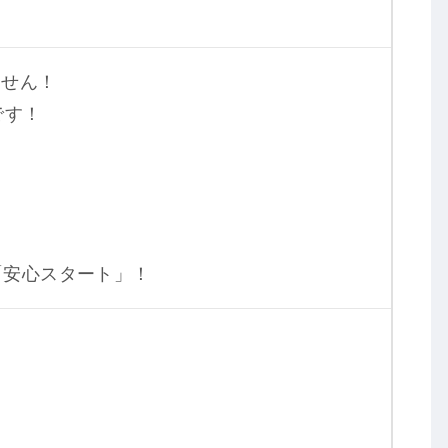
ません！
です！
「安心スタート」！