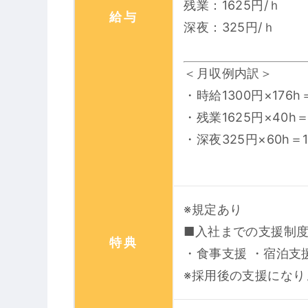
残業：1625円/ｈ
給与
深夜：325円/ｈ
＜月収例内訳＞
・時給1300円×176h＝
・残業1625円×40h＝
・深夜325円×60h＝1
※規定あり
■入社までの支援制
特典
・食事支援 ・宿泊支
※採用後の支援になり