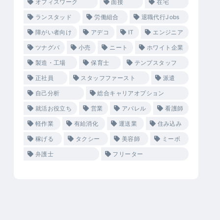
オフィスワーク
面接
在宅
ランスタッド
労働組合
退職代行Jobs
障がい者向け
アデコ
IT
エンジニア
ツナグバ
小売
ニート
ホワイト企業
製造・工場
保育士
テンプスタッフ
正社員
スタッフファースト
派遣
自己分析
総合キャリアオプション
就活お役立ち
営業
アパレル
看護師
軽作業
有給消化
運送業
住み込み
稼げる
タクシー
美容師
ミーボ
弁護士
フリーター